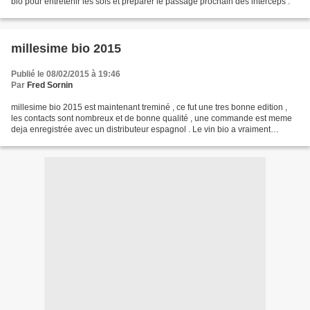
bio pour entretenir les sols et preparer le passage prochain des interceps .
millesime bio 2015
Publié le 08/02/2015 à 19:46
Par
Fred Sornin
millesime bio 2015 est maintenant treminé , ce fut une tres bonne edition ,
les contacts sont nombreux et de bonne qualité , une commande est meme
deja enregistrée avec un distributeur espagnol . Le vin bio a vraiment
conquis les consommateurs français...